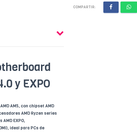
COMPARTIR:
therboard
4.0 y EXPO
 AMD AM5, con chipset AMD
ocesadores AMD Ryzen series
es AMD EXPO,
MI), ideal para PCs de