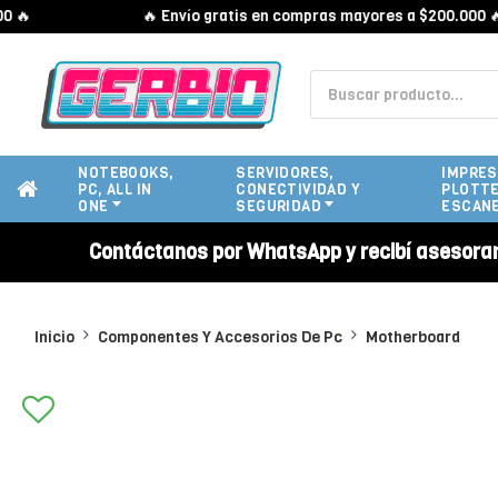
🔥 Envío gratis en compras mayores a $200.000 🔥
NOTEBOOKS,
SERVIDORES,
IMPRES
PC, ALL IN
CONECTIVIDAD Y
PLOTTE
ONE
SEGURIDAD
ESCAN
Contáctanos por WhatsApp y recibí asesora
Inicio
Componentes Y Accesorios De Pc
Motherboard