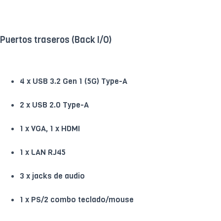
Puertos traseros (Back I/O)
4 x USB 3.2 Gen 1 (5G) Type-A
2 x USB 2.0 Type-A
1 x VGA, 1 x HDMI
1 x LAN RJ45
3 x jacks de audio
1 x PS/2 combo teclado/mouse