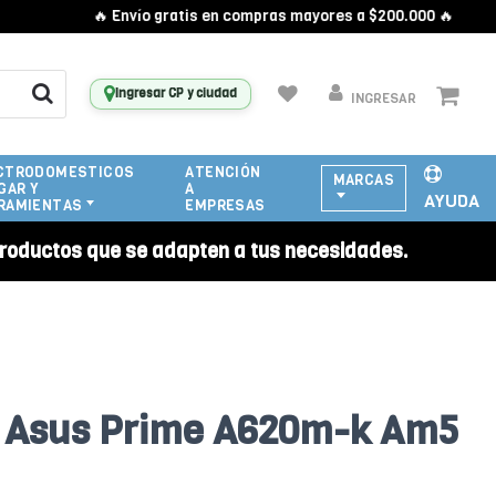
🔥 Envío gratis en compras mayores a $200.000 🔥
Ingresar CP y ciudad
INGRESAR
CTRODOMESTICOS
ATENCIÓN
MARCAS
GAR Y
A
AYUDA
RAMIENTAS
EMPRESAS
roductos que se adapten a tus necesidades.
 Asus Prime A620m-k Am5