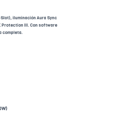
lot), iluminación Aura Sync
Protection III. Con software
a completa.
0W)