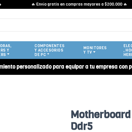
🔥 Envío gratis en compras mayores a $200.000 🔥
ORAS,
COMPONENTES
ELE
MONITORES
RS Y
Y ACCESORIOS
, HO
Y TV
ERS
DE PC
HER
miento personalizado para equipar a tu empresa con p
Motherboard
Ddr5