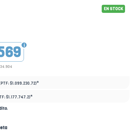
EN STOCK
569
834.904
*
(PTF:
$1.099.230.72)
*
TF:
$1.177.747.2)
dito
.
jeta