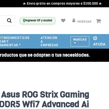
🔥 Envío gratis en compras mayores a $200.000 🔥
Ingresar CP y ciudad
INGRESAR
CTRODOMESTICOS
ATENCIÓN
MARCAS
GAR Y
A
AYUDA
RAMIENTAS
EMPRESAS
roductos que se adapten a tus necesidades.
 Asus ROG Strix Gaming
DDR5 Wfi7 Advanced Ai