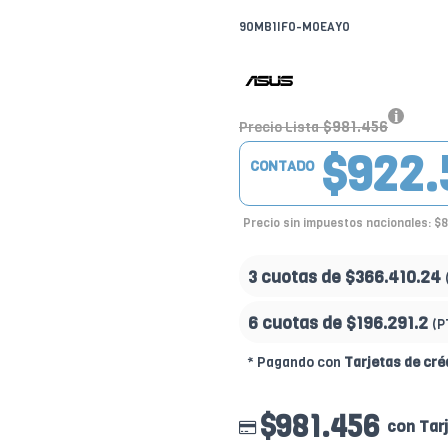
90MB1IF0-M0EAY0
$981.456
Precio Lista
$922.
CONTADO
Precio sin impuestos nacionales: $
3 cuotas de
$366.410.24
6 cuotas de
$196.291.2
(P
* Pagando con
Tarjetas de cré
$981.456
con Tar