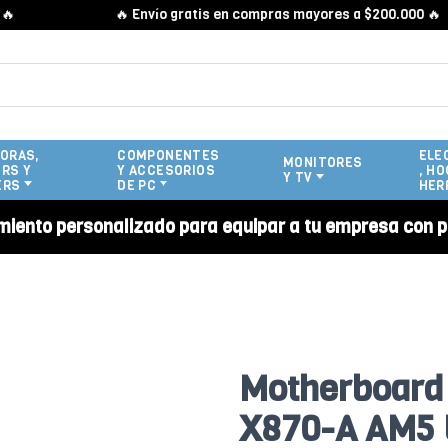
🔥 Envío gratis en compras mayores a $200.000 🔥
ORAS,
COMPONENTES
ELE
MONITORES
RS Y
Y ACCESORIOS
, HO
Y TV
ERS
DE PC
HER
miento personalizado para equipar a tu empresa con p
Motherboard
X870-A AM5 