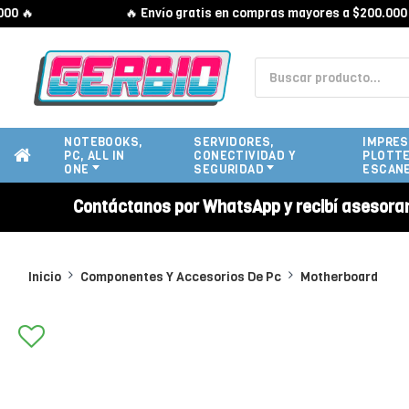
🔥
🔥 Envío gratis en compras mayores a $200.000 🔥
NOTEBOOKS,
SERVIDORES,
IMPRES
PC, ALL IN
CONECTIVIDAD Y
PLOTTE
ONE
SEGURIDAD
ESCAN
Contáctanos por WhatsApp y recibí asesora
Inicio
Componentes Y Accesorios De Pc
Motherboard