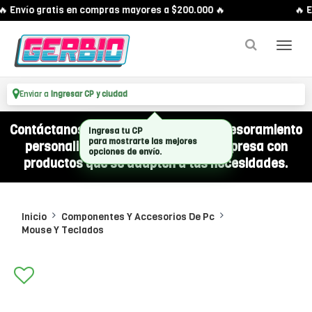
 Envío gratis en compras mayores a $200.000 🔥
🔥 E
Enviar a
Ingresar CP y ciudad
Contáctanos por WhatsApp y recibí asesoramiento
Ingresa tu CP
para mostrarte las mejores
personalizado para equipar a tu empresa con
opciones de envío.
productos que se adapten a tus necesidades.
Inicio
Componentes Y Accesorios De Pc
Mouse Y Teclados