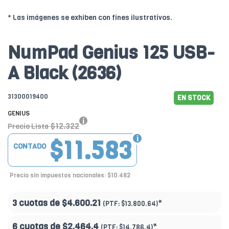
* Las imágenes se exhiben con fines ilustrativos.
NumPad Genius 125 USB-
A Black (2636)
31300019400
EN STOCK
GENIUS
$12.322
Precio Lista
$11.583
CONTADO
Precio sin impuestos nacionales: $10.482
3 cuotas de
$4.600.21
*
(PTF:
$13.800.64)
6 cuotas de
$2.464.4
*
(PTF:
$14.786.4)