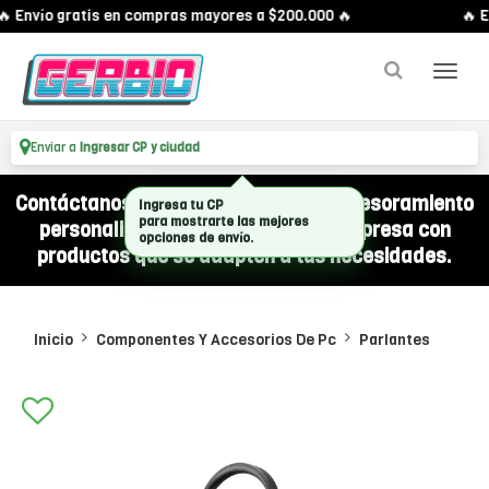
 Envío gratis en compras mayores a $200.000 🔥
🔥 E
Enviar a
Ingresar CP y ciudad
Contáctanos por WhatsApp y recibí asesoramiento
personalizado para equipar a tu empresa con
productos que se adapten a tus necesidades.
Inicio
Componentes Y Accesorios De Pc
Parlantes