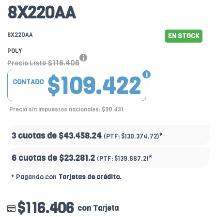
8X220AA
8X220AA
EN STOCK
POLY
$116.406
Precio Lista
$109.422
CONTADO
Precio sin impuestos nacionales: $90.431
3 cuotas de
$43.458.24
*
(PTF:
$130.374.72)
6 cuotas de
$23.281.2
*
(PTF:
$139.687.2)
* Pagando con
Tarjetas de crédito
.
$116.406
con Tarjeta