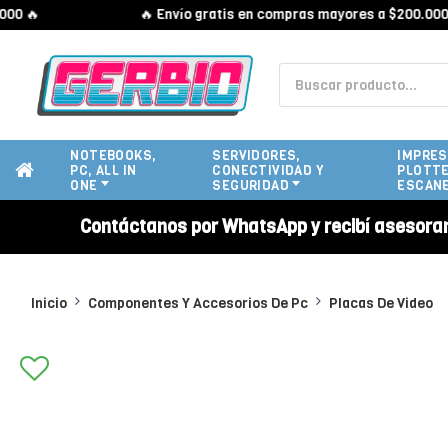
🔥
🔥 Envío gratis en compras mayores a $200.000 🔥
NOTEBOOKS,
SERVIDORES,
IMPRES
PC, ALL IN
CONECTIVIDAD Y
PLOTTE
ONE
SEGURIDAD
ESCAN
Contáctanos por WhatsApp y recibí asesora
Inicio
Componentes Y Accesorios De Pc
Placas De Video