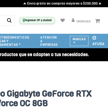
🔥 Envío gratis en compras mayores a $200.000 🔥
Ingresar CP y ciudad
INGRESAR
CTRODOMESTICOS
ATENCIÓN
MARCAS
GAR Y
A
AYUDA
RAMIENTAS
EMPRESAS
roductos que se adapten a tus necesidades.
eo Gigabyte GeForce RTX
force OC 8GB