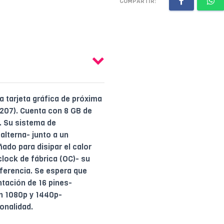
COMPARTIR:
tarjeta gráfica de próxima
B207). Cuenta con 8 GB de
. Su sistema de
alterna- junto a un
ado para disipar el calor
lock de fábrica (OC)- su
eferencia. Se espera que
ntación de 16 pines-
n 1080p y 1440p-
onalidad.