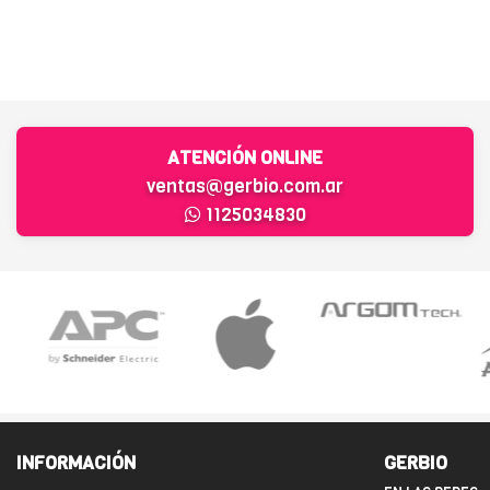
ATENCIÓN ONLINE
ventas@gerbio.com.ar
1125034830
INFORMACIÓN
GERBIO