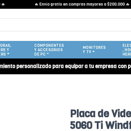
🔥 Envío gratis en compras mayores a $200.000 🔥
ORAS,
COMPONENTES
ELE
MONITORES
RS Y
Y ACCESORIOS
, HO
Y TV
ERS
DE PC
HER
miento personalizado para equipar a tu empresa con p
Placa de Vid
5060 Ti Wind