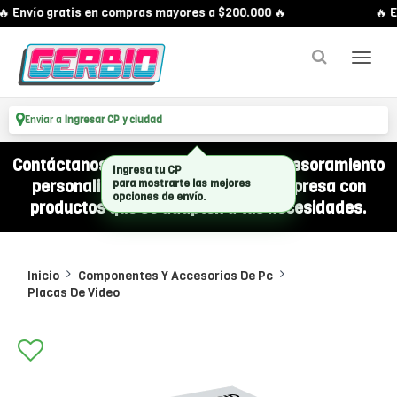
 Envío gratis en compras mayores a $200.000 🔥
🔥 En
Enviar a
Ingresar CP y ciudad
Contáctanos por WhatsApp y recibí asesoramiento
personalizado para equipar a tu empresa con
productos que se adapten a tus necesidades.
Inicio
Componentes Y Accesorios De Pc
Placas De Video