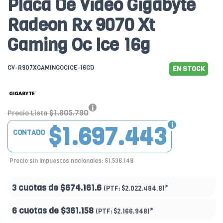
Placa De Video Gigabyte
Radeon Rx 9070 Xt
Gaming Oc Ice 16g
GV-R907XGAMINGOCICE-16GD
EN STOCK
$1.805.790
Precio Lista
$1.697.443
CONTADO
Precio sin impuestos nacionales: $1.536.148
3 cuotas de
$674.161.6
*
(PTF:
$2.022.484.8)
6 cuotas de
$361.158
*
(PTF:
$2.166.948)