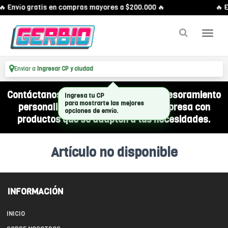
🔥 Envío gratis en compras mayores a $200.000 🔥
🔥 
Enviar a
Ingresar CP y ciudad
Contáctanos por WhatsApp y recibí asesoramiento
Ingresa tu CP
para mostrarte las mejores
personalizado para equipar a tu empresa con
opciones de envío.
productos que se adapten a tus necesidades.
Artículo no disponible
INFORMACIÓN
INICIO