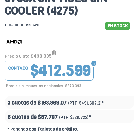
COOLER (4275)
100-100000926WOF
EN STOCK
$438.935
Precio Lista
$412.599
CONTADO
Precio sin impuestos nacionales: $373.393
3 cuotas de
$163.869.07
*
(PTF:
$491.607.2)
6 cuotas de
$87.787
*
(PTF:
$526.722)
* Pagando con
Tarjetas de crédito
.