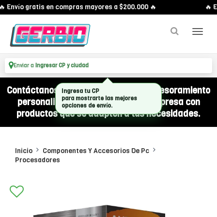
 Envío gratis en compras mayores a $200.000 🔥
🔥 E
Enviar a
Ingresar CP y ciudad
Contáctanos por WhatsApp y recibí asesoramiento
Ingresa tu CP
para mostrarte las mejores
personalizado para equipar a tu empresa con
opciones de envío.
productos que se adapten a tus necesidades.
Inicio
Componentes Y Accesorios De Pc
Procesadores