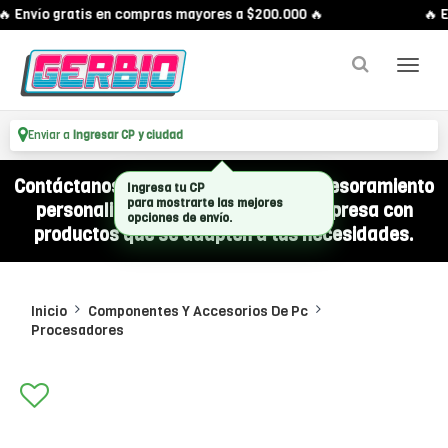
 Envío gratis en compras mayores a $200.000 🔥
🔥 E
Enviar a
Ingresar CP y ciudad
Contáctanos por WhatsApp y recibí asesoramiento
Ingresa tu CP
para mostrarte las mejores
personalizado para equipar a tu empresa con
opciones de envío.
productos que se adapten a tus necesidades.
Inicio
Componentes Y Accesorios De Pc
Procesadores