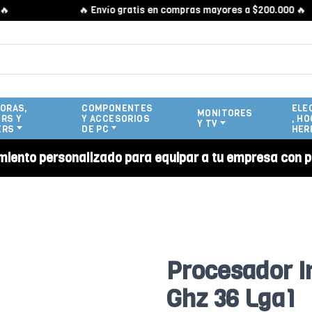
🔥 Envío gratis en compras mayores a $200.000 🔥
ORAS,
COMPONENTES
ELE
MONITORES
RS Y
Y ACCESORIOS
, HO
Y TV
ERS
DE PC
HER
miento personalizado para equipar a tu empresa con p
Procesador In
Ghz 36 Lga1