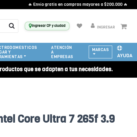
🔥 Envío gratis en compras mayores a $200.000 🔥
Ingresar CP y ciudad
INGRESAR
CTRODOMESTICOS
ATENCIÓN
MARCAS
GAR Y
A
AYUDA
RAMIENTAS
EMPRESAS
roductos que se adapten a tus necesidades.
tel Core Ultra 7 265f 3.9