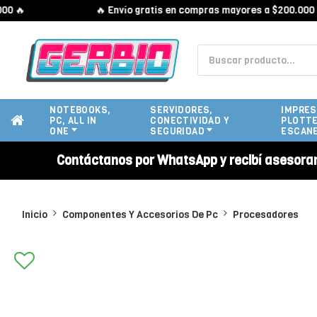

🔥 Envío gratis en compras mayores a $200.000 🔥
NOTEBOOKS,
SERVIDORES,
IMPRES
PC, ALL IN
CONECTIVIDAD Y
PLOTTE
ONE
SEGURIDAD
ESCAN
Contáctanos por WhatsApp y recibí asesora
Inicio
Componentes Y Accesorios De Pc
Procesadores