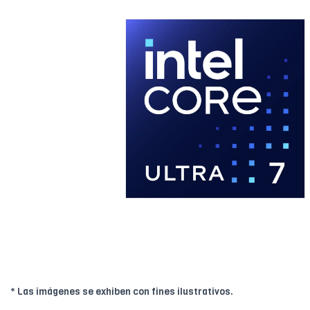
* Las imágenes se exhiben con fines ilustrativos.