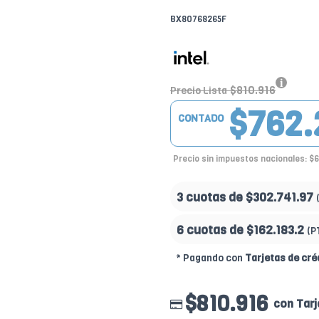
BX80768265F
$810.916
Precio Lista
$762.
CONTADO
Precio sin impuestos nacionales: $
3 cuotas de
$302.741.97
6 cuotas de
$162.183.2
(P
* Pagando con
Tarjetas de cré
$810.916
con Tarj