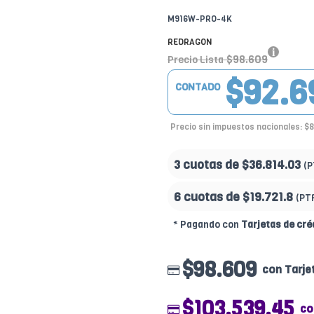
M916W-PRO-4K
REDRAGON
$98.609
Precio Lista
$92.6
CONTADO
Precio sin impuestos nacionales: $
3 cuotas de
$36.814.03
(P
6 cuotas de
$19.721.8
(PT
* Pagando con
Tarjetas de cré
$98.609
con Tarje
$103.539.45
co