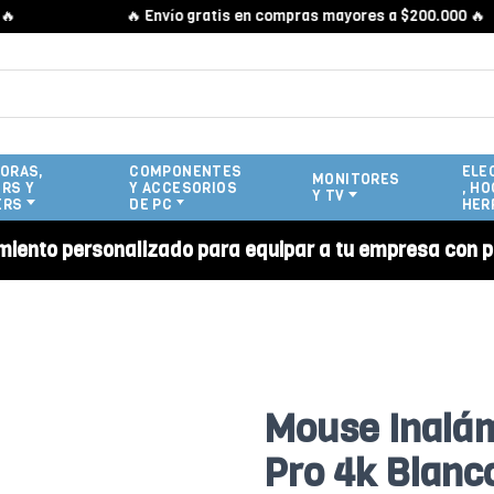
🔥 Envío gratis en compras mayores a $200.000 🔥
ORAS,
COMPONENTES
ELE
MONITORES
RS Y
Y ACCESORIOS
, HO
Y TV
ERS
DE PC
HER
miento personalizado para equipar a tu empresa con p
Mouse Inalá
Pro 4k Blanc