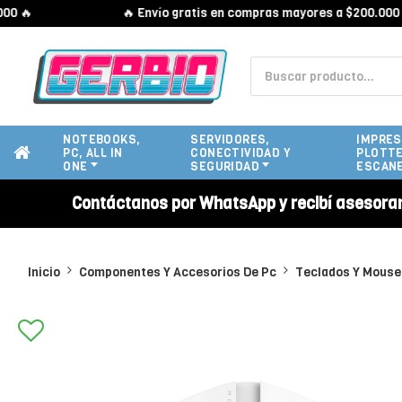
🔥
🔥 Envío gratis en compras mayores a $200.000 🔥
NOTEBOOKS,
SERVIDORES,
IMPRES
PC, ALL IN
CONECTIVIDAD Y
PLOTTE
ONE
SEGURIDAD
ESCAN
Contáctanos por WhatsApp y recibí asesora
Inicio
Componentes Y Accesorios De Pc
Teclados Y Mouse