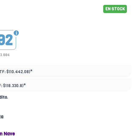
EN STOCK
92
83.884
*
TF:
$110.442.08)
*
F:
$118.330.8)
dito
.
ta
n Nave