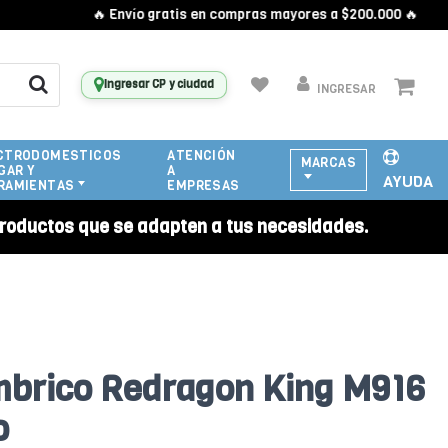
🔥 Envío gratis en compras mayores a $200.000 🔥
Ingresar CP y ciudad
INGRESAR
CTRODOMESTICOS
ATENCIÓN
MARCAS
GAR Y
A
AYUDA
RAMIENTAS
EMPRESAS
roductos que se adapten a tus necesidades.
mbrico Redragon King M916
o