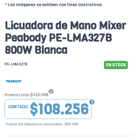
* Las imágenes se exhiben con fines ilustrativos.
Licuadora de Mano Mixer
Peabody PE-LMA327B
800W Blanca
PE-LMA327B
EN STOCK
$115.166
Precio Lista
$108.256
CONTADO
Precio sin impuestos nacionales: $89.468