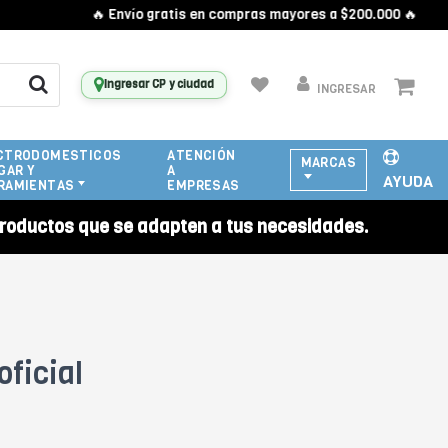
🔥 Envío gratis en compras mayores a $200.000 🔥
Ingresar CP y ciudad
INGRESAR
CTRODOMESTICOS
ATENCIÓN
MARCAS
GAR Y
A
AYUDA
RAMIENTAS
EMPRESAS
roductos que se adapten a tus necesidades.
ficial