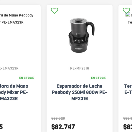
E-LMA323R
PE-MF2316
EN STOCK
EN STOCK
dora de Mano
Espumador de Leche
Ter
dy Mixer PE-
Peabody 250Ml 600w PE-
E-T
LMA323R
MF2316
$88.029
$89.
5
$82.747
$8