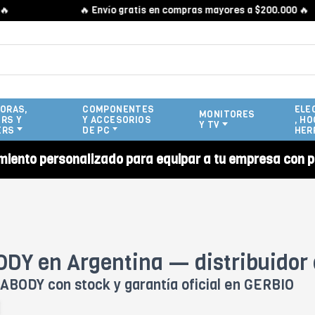
🔥 Envío gratis en compras mayores a $200.000 🔥
ORAS,
COMPONENTES
ELE
MONITORES
RS Y
Y ACCESORIOS
, HO
Y TV
ERS
DE PC
HER
miento personalizado para equipar a tu empresa con p
DY en Argentina — distribuidor o
ABODY con stock y garantía oficial en GERBIO