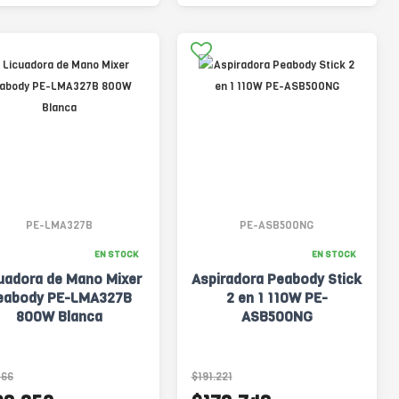
PE-LMA327B
PE-ASB500NG
EN STOCK
EN STOCK
uadora de Mano Mixer
Aspiradora Peabody Stick
eabody PE-LMA327B
2 en 1 110W PE-
800W Blanca
ASB500NG
166
$191.221