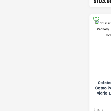
$103.8
Cafeter
Goteo P
Vidrio 
$195.171