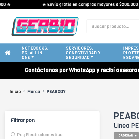

🔥 Envío gratis en compras mayores a $200.000 🔥
NOTEBOOKS,
SERVIDORES,
IMPRES
PC, ALL IN
CONECTIVIDAD Y
PLOTTE
ONE
SEGURIDAD
ESCAN
Contáctanos por WhatsApp y recibí asesora
Inicio
Marca
PEABODY
PEABO
Filtrar por:
Línea PE
Peq Electrodomestico
ORDENAR