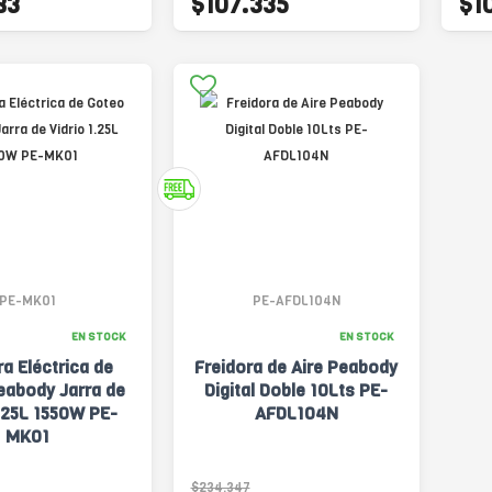
83
$107.335
$1
PE-MK01
PE-AFDL104N
EN STOCK
EN STOCK
a Eléctrica de
Freidora de Aire Peabody
eabody Jarra de
Digital Doble 10Lts PE-
1.25L 1550W PE-
AFDL104N
MK01
$234.347