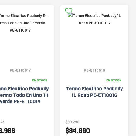
PE-ET1001V
PE-ET1001G
EN STOCK
EN STOCK
mo Electrico Peabody
Termo Electrico Peabody
ermo Todo En Uno 1lt
1L Rosa PE-ET1001G
Verde PE-ET1001V
325
$90.298
3.966
$84.880