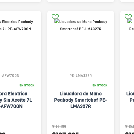
E-AFW700N
PE-LMA327R
EN STOCK
EN STOCK
ora Electrica
Licuadora de Mano
Lic
 Sin Aceite 7L
Peabody Smartchef PE-
P
-AFW700N
LMA327R
$114.186
$115.