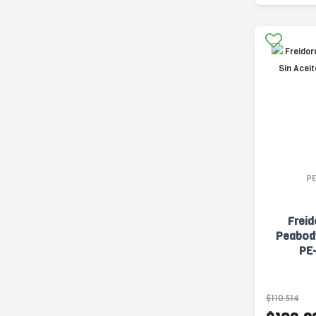
P
Freid
Peabody
PE
$110.514