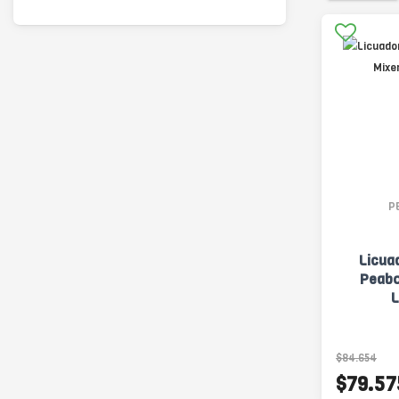
P
Licua
Peabo
$84.654
$79.57