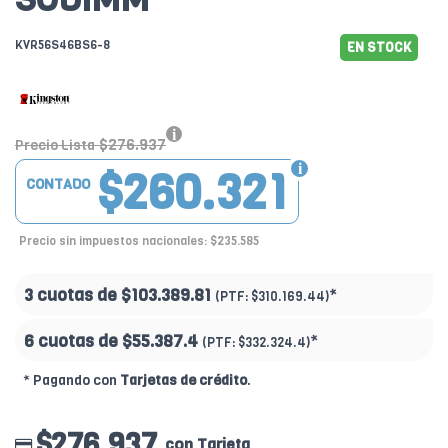
KVR56S46BS6-8
EN STOCK
$276.937
Precio Lista
$260.321
CONTADO
Precio sin impuestos nacionales: $235.585
3 cuotas de
$103.389.81
*
(PTF:
$310.169.44)
6 cuotas de
$55.387.4
*
(PTF:
$332.324.4)
* Pagando con
Tarjetas de crédito
.
$276.937
con Tarjeta