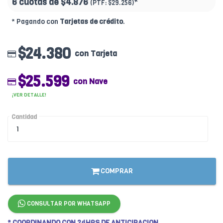
6 cuotas de
$4.876
*
(PTF:
$29.256)
* Pagando con
Tarjetas de crédito
.
$24.380
con Tarjeta
$25.599
con Nave
¡VER DETALLE!
Cantidad
COMPRAR
CONSULTAR POR WHATSAPP
* COORDINANDO CON 24HRS DE ANTICIPACION