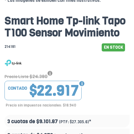
* Las imágenes se exhiben con fines ilustrativos.
Smart Home Tp-link Tapo
T100 Sensor Movimiento
214181
EN STOCK
$24.380
Precio Lista
$22.917
CONTADO
Precio sin impuestos nacionales: $18.940
3 cuotas de
$9.101.87
*
(PTF:
$27.305.6)