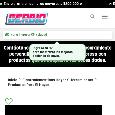
 Envío gratis en compras mayores a $200.000 🔥
🔥 E
Enviar a
Ingresar CP y ciudad
Contáctanos por WhatsApp y recibí asesoramiento
Ingresa tu CP
para mostrarte las mejores
personalizado para equipar a tu empresa con
opciones de envío.
productos que se adapten a tus necesidades.
Inicio
Electrodomesticos Hogar Y Herramientas
Productos Para El Hogar