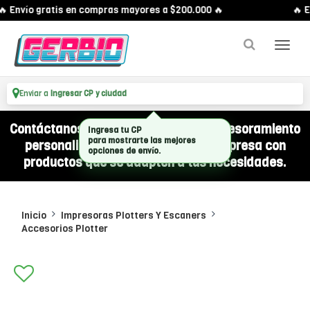
 Envío gratis en compras mayores a $200.000 🔥
🔥 E
Enviar a
Ingresar CP y ciudad
Contáctanos por WhatsApp y recibí asesoramiento
personalizado para equipar a tu empresa con
productos que se adapten a tus necesidades.
Inicio
Impresoras Plotters Y Escaners
Accesorios Plotter