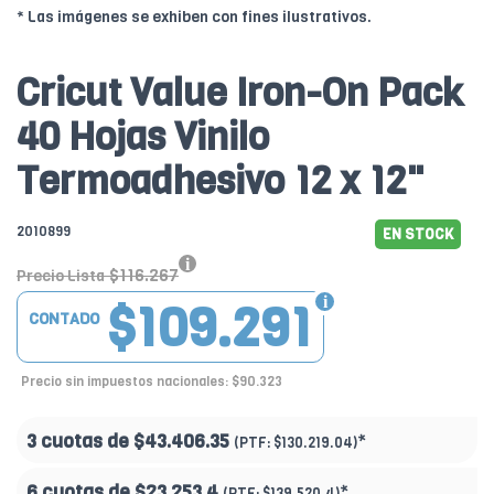
* Las imágenes se exhiben con fines ilustrativos.
Cricut Value Iron-On Pack
40 Hojas Vinilo
Termoadhesivo 12 x 12"
2010899
EN STOCK
$116.267
Precio Lista
$109.291
CONTADO
Precio sin impuestos nacionales: $90.323
3 cuotas de
$43.406.35
*
(PTF:
$130.219.04)
6 cuotas de
$23.253.4
*
(PTF:
$139.520.4)