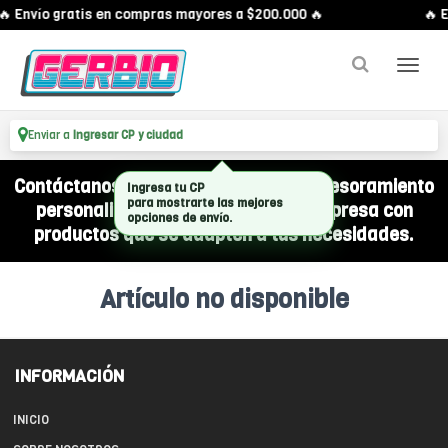
🔥 Envío gratis en compras mayores a $200.000 🔥
🔥 E
Enviar a
Ingresar CP y ciudad
Contáctanos por WhatsApp y recibí asesoramiento
Ingresa tu CP
para mostrarte las mejores
personalizado para equipar a tu empresa con
opciones de envío.
productos que se adapten a tus necesidades.
Artículo no disponible
INFORMACIÓN
INICIO