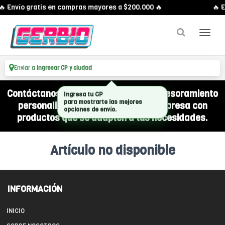
🔥 Envío gratis en compras mayores a $200.000 🔥
🔥 E
Enviar a
Ingresar CP y ciudad
Contáctanos por WhatsApp y recibí asesoramiento
Ingresa tu CP
para mostrarte las mejores
personalizado para equipar a tu empresa con
opciones de envío.
productos que se adapten a tus necesidades.
Artículo no disponible
INFORMACIÓN
INICIO