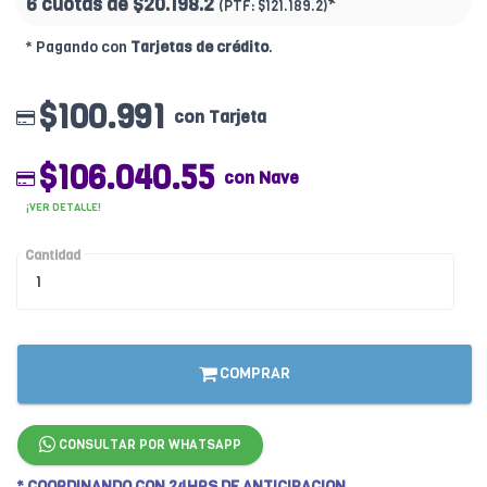
6 cuotas de
$20.198.2
*
(PTF:
$121.189.2)
* Pagando con
Tarjetas de crédito
.
$100.991
con Tarjeta
$106.040.55
con Nave
¡VER DETALLE!
Cantidad
COMPRAR
CONSULTAR POR WHATSAPP
* COORDINANDO CON 24HRS DE ANTICIPACION