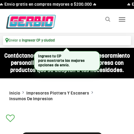
 Envío gratis en compras mayores a $200.000 🔥
🔥 E
Enviar a
Ingresar CP y ciudad
Contáctanos por WhatsApp y recibí asesoramiento
Ingresa tu CP
para mostrarte las mejores
personalizado para equipar a tu empresa con
opciones de envío.
productos que se adapten a tus necesidades.
Inicio
Impresoras Plotters Y Escaners
Insumos De Impresion