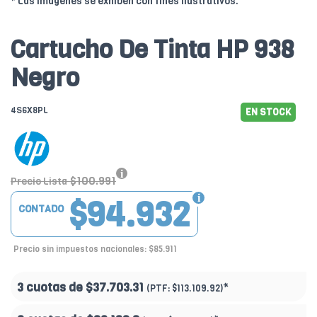
* Las imágenes se exhiben con fines ilustrativos.
Cartucho De Tinta HP 938
Negro
4S6X8PL
EN STOCK
$100.991
Precio Lista
$94.932
CONTADO
Precio sin impuestos nacionales: $85.911
3 cuotas de
$37.703.31
*
(PTF:
$113.109.92)