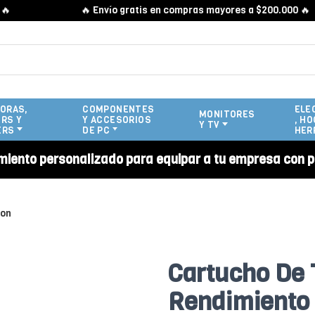
🔥 Envío gratis en compras mayores a $200.000 🔥
ORAS,
COMPONENTES
ELE
MONITORES
RS Y
Y ACCESORIOS
, HO
Y TV
ERS
DE PC
HER
miento personalizado para equipar a tu empresa con p
ion
Cartucho De 
Rendimiento