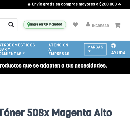
🔥 Envío gratis en compras mayores a $200.000 🔥
Ingresar CP y ciudad
INGRESAR
CTRODOMESTICOS
ATENCIÓN
MARCAS
GAR Y
A
AYUDA
RAMIENTAS
EMPRESAS
roductos que se adapten a tus necesidades.
Tóner 508x Magenta Alto