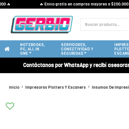
🔥
🔥 Envío gratis en compras mayores a $200.000 🔥
NOTEBOOKS,
SERVIDORES,
IMPRES
PC, ALL IN
CONECTIVIDAD Y
PLOTTE
ONE
SEGURIDAD
ESCAN
Contáctanos por WhatsApp y recibí asesora
Inicio
Impresoras Plotters Y Escaners
Insumos De Impres