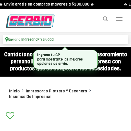
 Envío gratis en compras mayores a $200.000 🔥
🔥 E
Enviar a
Ingresar CP y ciudad
Contáctanos por WhatsApp y recibí asesoramiento
Ingresa tu CP
personalizado para equipar a tu empresa con
para mostrarte las mejores
opciones de envío.
productos que se adapten a tus necesidades.
Inicio
Impresoras Plotters Y Escaners
Insumos De Impresion