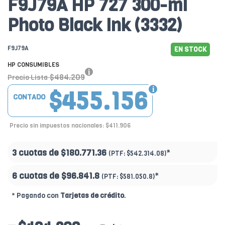
F9J79A HP 727 300-ml
Photo Black Ink (3332)
F9J79A
EN STOCK
HP CONSUMIBLES
$484.209
Precio Lista
$455.156
CONTADO
Precio sin impuestos nacionales: $411.906
3 cuotas de
$180.771.36
*
(PTF:
$542.314.08)
6 cuotas de
$96.841.8
*
(PTF:
$581.050.8)
* Pagando con
Tarjetas de crédito
.