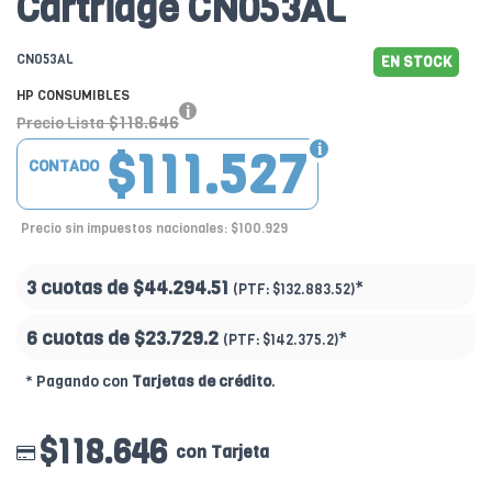
Cartridge CN053AL
CN053AL
EN STOCK
HP CONSUMIBLES
$118.646
Precio Lista
$111.527
CONTADO
Precio sin impuestos nacionales: $100.929
3 cuotas de
$44.294.51
*
(PTF:
$132.883.52)
6 cuotas de
$23.729.2
*
(PTF:
$142.375.2)
* Pagando con
Tarjetas de crédito
.
$118.646
con Tarjeta