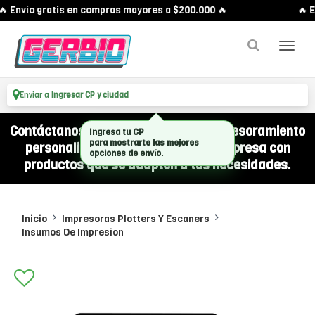
 Envío gratis en compras mayores a $200.000 🔥
🔥 E
Enviar a
Ingresar CP y ciudad
Contáctanos por WhatsApp y recibí asesoramiento
Ingresa tu CP
para mostrarte las mejores
personalizado para equipar a tu empresa con
opciones de envío.
productos que se adapten a tus necesidades.
Inicio
Impresoras Plotters Y Escaners
Insumos De Impresion