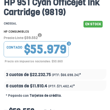
HP 951 Cyan Officejet Ink
Cartridge (9819)
CN050AL
EN STOCK
HP CONSUMIBLES
$59.552
Precio Lista
$55.979
CONTADO
Precio sin impuestos nacionales: $50.660
3 cuotas de
$22.232.75
*
(PTF:
$66.698.24)
6 cuotas de
$11.910.4
*
(PTF:
$71.462.4)
* Pagando con
Tarjetas de crédito
.