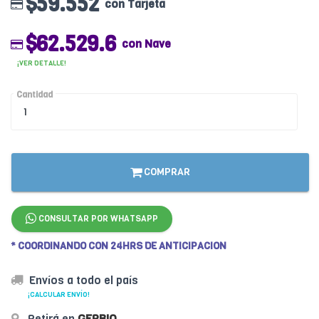
$59.552
con Tarjeta
$62.529.6
con Nave
¡VER DETALLE!
Cantidad
COMPRAR
CONSULTAR POR WHATSAPP
* COORDINANDO CON 24HRS DE ANTICIPACION
Envíos a todo el país
¡CALCULAR ENVÍO!
Retirá en
GERBIO
.