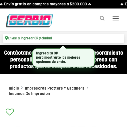
 Envío gratis en compras mayores a $200.000 🔥
🔥 E
Enviar a
Ingresar CP y ciudad
Contáctanos por WhatsApp y recibí asesoramiento
Ingresa tu CP
para mostrarte las mejores
personalizado para equipar a tu empresa con
opciones de envío.
productos que se adapten a tus necesidades.
Inicio
Impresoras Plotters Y Escaners
Insumos De Impresion