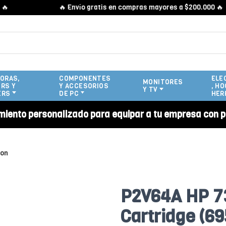
🔥 Envío gratis en compras mayores a $200.000 🔥
ORAS,
COMPONENTES
ELE
MONITORES
RS Y
Y ACCESORIOS
, HO
Y TV
ERS
DE PC
HER
miento personalizado para equipar a tu empresa con p
ion
P2V64A HP 73
Cartridge (69