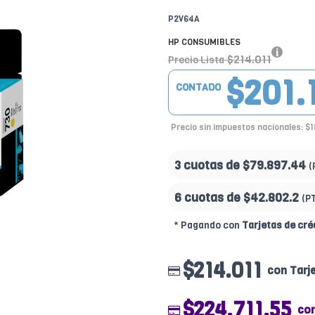
P2V64A
HP CONSUMIBLES
$214.011
Precio Lista
$201.
CONTADO
Precio sin impuestos nacionales: $
3 cuotas de
$79.897.44
(
6 cuotas de
$42.802.2
(P
* Pagando con
Tarjetas de cré
$214.011
con Tarj
$224.711.55
co