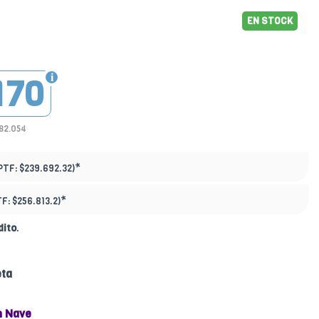
EN STOCK
170
182.054
*
PTF:
$239.692.32)
*
TF:
$256.813.2)
dito
.
eta
n Nave