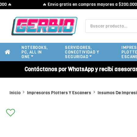
🔥
🔥 Envío gratis en compras mayores a $200.000 🔥
NOTEBOOKS,
SERVIDORES,
IMPRES
PC, ALL IN
CONECTIVIDAD Y
PLOTTE
ONE
SEGURIDAD
ESCAN
Contáctanos por WhatsApp y recibí asesora
Inicio
Impresoras Plotters Y Escaners
Insumos De Impres