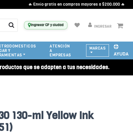
🔥 Envío gratis en compras mayores a $200.000 🔥
Ingresar CP y ciudad
INGRESAR
CTRODOMESTICOS
ATENCIÓN
MARCAS
GAR Y
A
AYUDA
RAMIENTAS
EMPRESAS
roductos que se adapten a tus necesidades.
0 130-ml Yellow Ink
51)