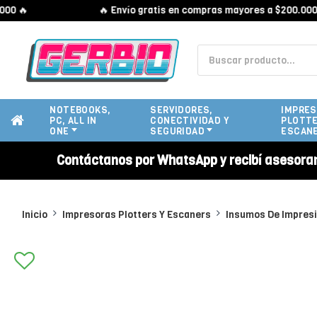
🔥
🔥 Envío gratis en compras mayores a $200.000 🔥
NOTEBOOKS,
SERVIDORES,
IMPRES
PC, ALL IN
CONECTIVIDAD Y
PLOTTE
ONE
SEGURIDAD
ESCAN
Contáctanos por WhatsApp y recibí asesora
Inicio
Impresoras Plotters Y Escaners
Insumos De Impres