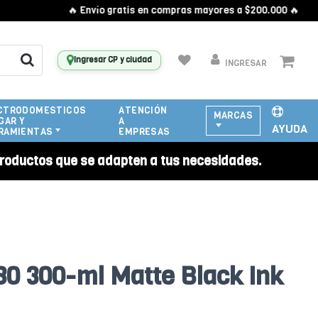
🔥 Envío gratis en compras mayores a $200.000 🔥
Ingresar CP y ciudad
INGRESAR
CTRODOMESTICOS
ATENCIÓN
MARCAS
GAR Y
A
AYUDA
RAMIENTAS
EMPRESAS
roductos que se adapten a tus necesidades.
0 300-ml Matte Black Ink