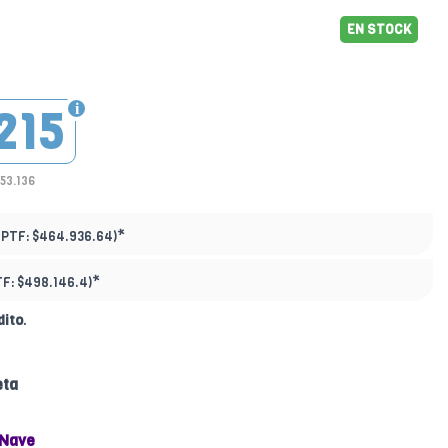
EN STOCK
215
53.136
*
(PTF:
$464.936.64)
*
TF:
$498.146.4)
dito
.
eta
 Nave