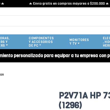
🔥 Envío gratis en compras mayores a $200.000 🔥
ORAS,
COMPONENTES
ELE
MONITORES
RS Y
Y ACCESORIOS
, HO
Y TV
ERS
DE PC
HER
miento personalizado para equipar a tu empresa con p
ion
P2V71A HP 73
(1296)