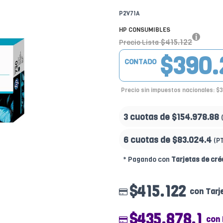
P2V71A
HP CONSUMIBLES
$415.122
Precio Lista
$390.
CONTADO
Precio sin impuestos nacionales: $3
3 cuotas de
$154.978.88
6 cuotas de
$83.024.4
(P
* Pagando con
Tarjetas de cré
$415.122
con Tarj
$435.878.1
con