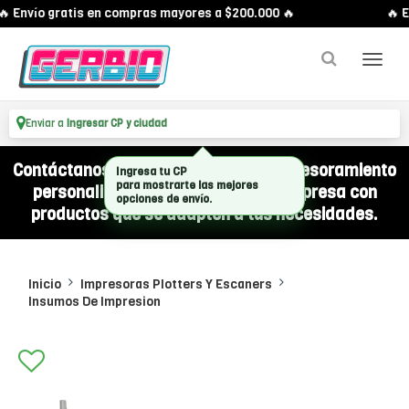
 Envío gratis en compras mayores a $200.000 🔥
🔥 E
Enviar a
Ingresar CP y ciudad
Contáctanos por WhatsApp y recibí asesoramiento
Ingresa tu CP
para mostrarte las mejores
personalizado para equipar a tu empresa con
opciones de envío.
productos que se adapten a tus necesidades.
Inicio
Impresoras Plotters Y Escaners
Insumos De Impresion