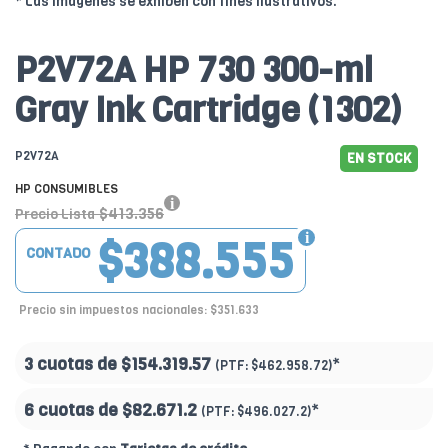
* Las imágenes se exhiben con fines ilustrativos.
P2V72A HP 730 300-ml
Gray Ink Cartridge (1302)
P2V72A
EN STOCK
HP CONSUMIBLES
$413.356
Precio Lista
$388.555
CONTADO
Precio sin impuestos nacionales: $351.633
3 cuotas de
$154.319.57
*
(PTF:
$462.958.72)
6 cuotas de
$82.671.2
*
(PTF:
$496.027.2)