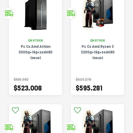
EN STOCK
EN STOCK
Pc Cx Amd Athlon
Pc Cx Amd Ryzen 3
3000g+16g+ssd480
3200g+16g+ssd480
(asus)
(asus)
$556.392
$633.278
$523.008
$595.281