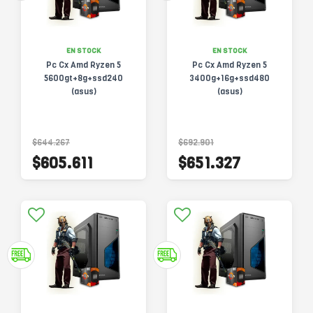
EN STOCK
EN STOCK
Pc Cx Amd Ryzen 5
Pc Cx Amd Ryzen 5
5600gt+8g+ssd240
3400g+16g+ssd480
(asus)
(asus)
$644.267
$692.901
$605.611
$651.327