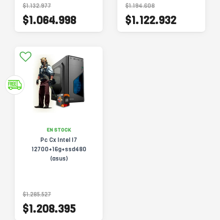
$1.132.977
$1.194.608
$1.064.998
$1.122.932
EN STOCK
Pc Cx Intel I7
12700+16g+ssd480
(asus)
$1.285.527
$1.208.395