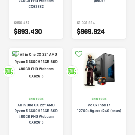
240GB FHD Webcam
(asus)
CX62682
$950.457
$1.031.834
$893.430
$969.924
EN STOCK
EN STOCK
All in One CX 22" AMD
Pc Cx Intel I7
Ryzen 5 6600H 16GB SSD
12700+8g+ssd240 (asus)
480GB FHD Webcam
CX62615