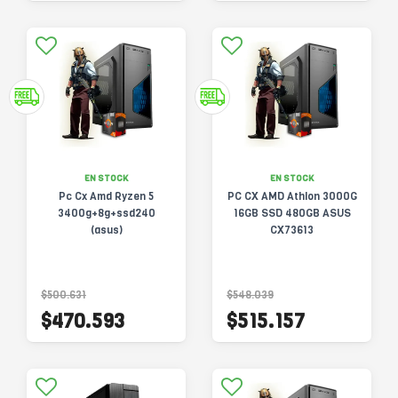
EN STOCK
EN STOCK
Pc Cx Amd Ryzen 5
PC CX AMD Athlon 3000G
3400g+8g+ssd240
16GB SSD 480GB ASUS
(asus)
CX73613
$500.631
$548.039
$470.593
$515.157