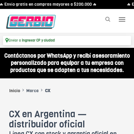
 Envío gratis en compras mayores a $200.000 🔥
🔥 En
Enviar a
Ingresar CP y ciudad
Contáctanos por WhatsApp y recibí asesoramiento
personalizado para equipar a tu empresa con
productos que se adapten a tus necesidades.
Inicio
Marca
CX
CX en Argentina —
distribuidor oficial
Línea CX con stock y garantía oficial en