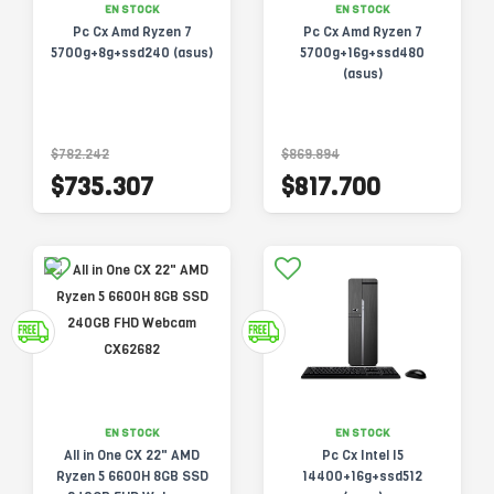
EN STOCK
EN STOCK
Pc Cx Amd Ryzen 7
Pc Cx Amd Ryzen 7
5700g+8g+ssd240 (asus)
5700g+16g+ssd480
(asus)
$782.242
$869.894
$735.307
$817.700
EN STOCK
EN STOCK
All in One CX 22" AMD
Pc Cx Intel I5
Ryzen 5 6600H 8GB SSD
14400+16g+ssd512