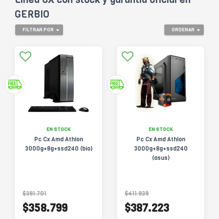
GERBIO
FILTRAR POR
ORDENAR
EN STOCK
EN STOCK
Pc Cx Amd Athlon
Pc Cx Amd Athlon
3000g+8g+ssd240 (bio)
3000g+8g+ssd240
(asus)
$381.701
$411.939
$358.799
$387.223