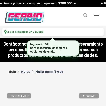
🔥 Envío gratis en compras mayores a $200.000 🔥
🔥 E
Enviar a
Ingresar CP y ciudad
Contáctanos por WhatsApp y recibí asesoramiento
Ingresa tu CP
para mostrarte las mejores
personalizado para equipar a tu empresa con
opciones de envío.
productos que se adapten a tus necesidades.
Inicio
Marca
Hellermann Tyton
FILTRAR POR
ORDENAR