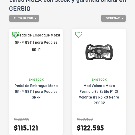
GERBIO
FILTRAR POR
ORDENAR
EN STOCK
EN STOCK
Pedal de Embrague Moza
Mod Volante Moza
SR-P RS111 para Pedales
Formula Es Estilo F1 Gt
SR-P
Volante R3 R5 R9 Negro
RS032
$122.469
$130.420
$115.121
$122.595