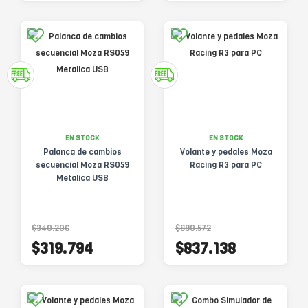
EN STOCK
EN STOCK
Palanca de cambios
Volante y pedales Moza
secuencial Moza RS059
Racing R3 para PC
Metalica USB
$340.206
$890.572
$319.794
$837.138