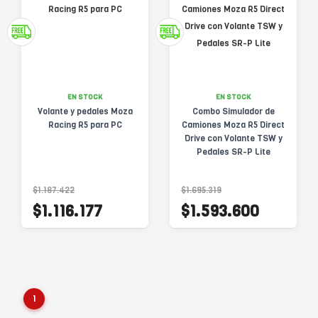
EN STOCK
EN STOCK
Volante y pedales Moza
Combo Simulador de
Racing R5 para PC
Camiones Moza R5 Direct
Drive con Volante TSW y
Pedales SR-P Lite
$1.187.422
$1.695.319
$1.116.177
$1.593.600
1