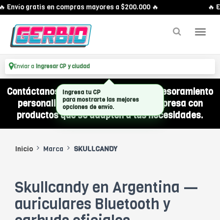
 Envío gratis en compras mayores a $200.000 🔥
🔥 E
Enviar a
Ingresar CP y ciudad
Contáctanos por WhatsApp y recibí asesoramiento
Ingresa tu CP
para mostrarte las mejores
personalizado para equipar a tu empresa con
opciones de envío.
productos que se adapten a tus necesidades.
Inicio
Marca
SKULLCANDY
Skullcandy en Argentina —
auriculares Bluetooth y