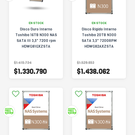
EN STOCK
EN STOCK
Disco Duro Interno
Disco Rigido Interno
Toshiba 16TB N300 NAS
Toshiba 20TB N300
SATA III 3,5" 7200 rpm
SATA 3,5" 7200RPM
HDWG81GXZSTA
HDWG82AXZSTA
$1.415.734
$1.529.853
$1.330.790
$1.438.062