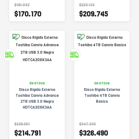
$181.032
$223.133
$170.170
$209.745
EN STOCK
EN STOCK
Disco Rigido Externo
Disco Rigido Externo
Toshiba Canvio Advance
Toshiba 4TB Canvio
2TB USB 3.0 Negro
Basics
HDTCA20XK3AA
$228.501
$347.330
$214.791
$326.490