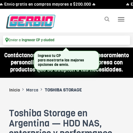
 Envío gratis en compras mayores a $200.000 🔥
🔥 E
Enviar a
Ingresar CP y ciudad
Contáctanos por WhatsApp y recibí asesoramiento
personalizado para equipar a tu empresa con
productos que se adapten a tus necesidades.
Inicio
Marca
TOSHIBA STORAGE
Toshiba Storage en
Argentina — HDD NAS,