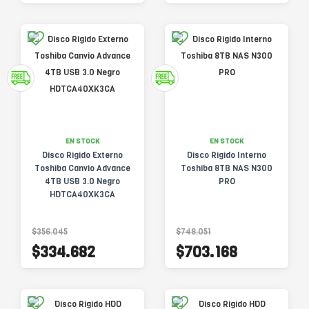
EN STOCK
EN STOCK
Disco Rigido Externo
Disco Rigido Interno
Toshiba Canvio Advance
Toshiba 8TB NAS N300
4TB USB 3.0 Negro
PRO
HDTCA40XK3CA
$356.045
$748.051
$334.682
$703.168