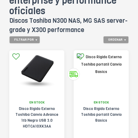
enterprise y performance
oficiales
Discos Toshiba N300 NAS, MG SAS server-
grade y X300 performance
FILTRAR POR
ORDENAR
EN STOCK
EN STOCK
Disco Rigido Externo
Disco Rigido Externo
Toshiba Canvio Advance
Toshiba portatil Canvio
1tb Negro USB 3.0
Basics
HDTCA10XK3AA