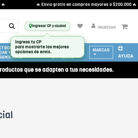
🔥 Envío gratis en compras mayores a $200.000 🔥
Ingresar CP y ciudad
INGRESAR
CTRODOMESTICOS
ATENCIÓN
MARCAS
GAR Y
A
AYUDA
RAMIENTAS
EMPRESAS
roductos que se adapten a tus necesidades.
cial