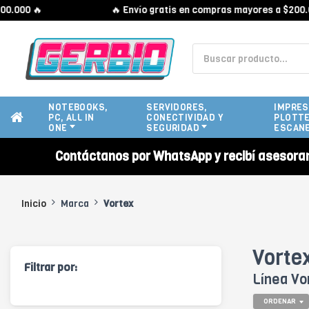
000 🔥
🔥 Envío gratis en compras mayores a $200.000
NOTEBOOKS,
SERVIDORES,
IMPRES
PC, ALL IN
CONECTIVIDAD Y
PLOTTE
ONE
SEGURIDAD
ESCAN
Contáctanos por WhatsApp y recibí asesora
Inicio
Marca
Vortex
Vortex
Filtrar por:
Línea Vo
ORDENAR