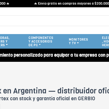
 🔥
🔥 Envío gratis en compras mayores a $200.000 🔥
ORAS,
COMPONENTES
ELE
MONITORES
RS Y
Y ACCESORIOS
, HO
Y TV
ERS
DE PC
HER
miento personalizado para equipar a tu empresa con p
 en Argentina — distribuidor ofi
rtex con stock y garantía oficial en GERBIO