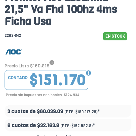
21,5" Va Fhd 100hz 4ms
Ficha Usa
22B2HM2
EN STOCK
$160.819
Precio Lista
$151.170
CONTADO
Precio sin impuestos nacionales: $124.934
3 cuotas de
$60.039.09
*
(PTF:
$180.117.28)
6 cuotas de
$32.163.8
*
(PTF:
$192.982.8)