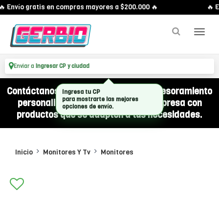
 Envío gratis en compras mayores a $200.000 🔥
🔥 E
Enviar a
Ingresar CP y ciudad
Contáctanos por WhatsApp y recibí asesoramiento
personalizado para equipar a tu empresa con
productos que se adapten a tus necesidades.
Inicio
Monitores Y Tv
Monitores