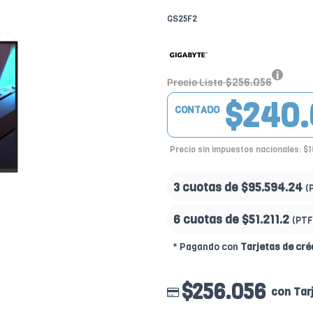
GS25F2
$256.056
Precio Lista
$240.
CONTADO
Precio sin impuestos nacionales: $
3 cuotas de
$95.594.24
(
6 cuotas de
$51.211.2
(PTF
* Pagando con
Tarjetas de cré
$256.056
con Tar