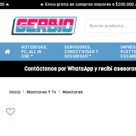
🔥 Envío gratis en compras mayores a $200.000 🔥
NOTEBOOKS,
SERVIDORES,
IMPRES
PC, ALL IN
CONECTIVIDAD Y
PLOTTE
ONE
SEGURIDAD
ESCAN
Contáctanos por WhatsApp y recibí asesora
Inicio
Monitores Y Tv
Monitores