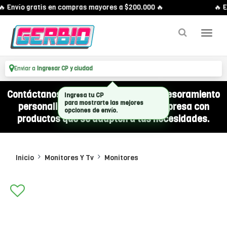
 Envío gratis en compras mayores a $200.000 🔥
🔥 E
Enviar a
Ingresar CP y ciudad
Contáctanos por WhatsApp y recibí asesoramiento
Ingresa tu CP
para mostrarte las mejores
personalizado para equipar a tu empresa con
opciones de envío.
productos que se adapten a tus necesidades.
Inicio
Monitores Y Tv
Monitores