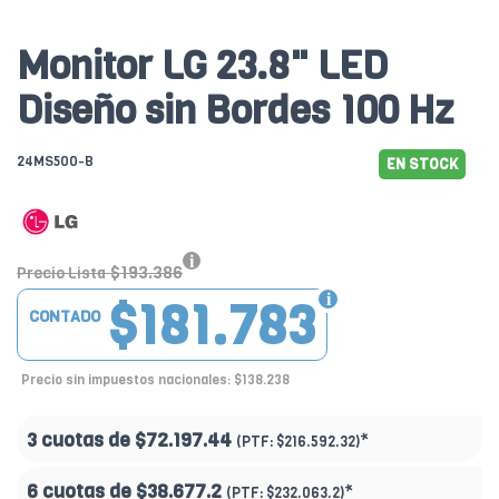
Monitor LG 23.8" LED
Diseño sin Bordes 100 Hz
24MS500-B
EN STOCK
$193.386
Precio Lista
$181.783
CONTADO
Precio sin impuestos nacionales: $138.238
3 cuotas de
$72.197.44
*
(PTF:
$216.592.32)
6 cuotas de
$38.677.2
*
(PTF:
$232.063.2)