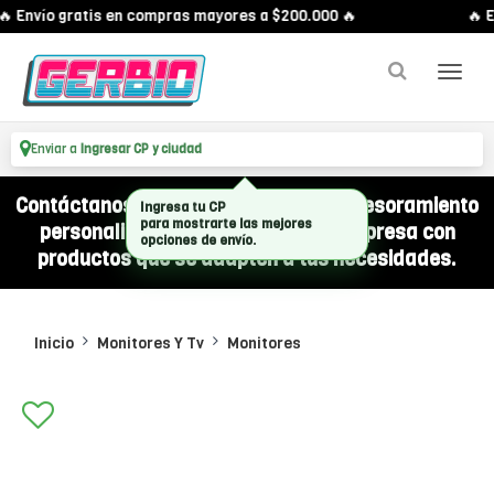
 Envío gratis en compras mayores a $200.000 🔥
🔥 E
Enviar a
Ingresar CP y ciudad
Contáctanos por WhatsApp y recibí asesoramiento
Ingresa tu CP
para mostrarte las mejores
personalizado para equipar a tu empresa con
opciones de envío.
productos que se adapten a tus necesidades.
Inicio
Monitores Y Tv
Monitores