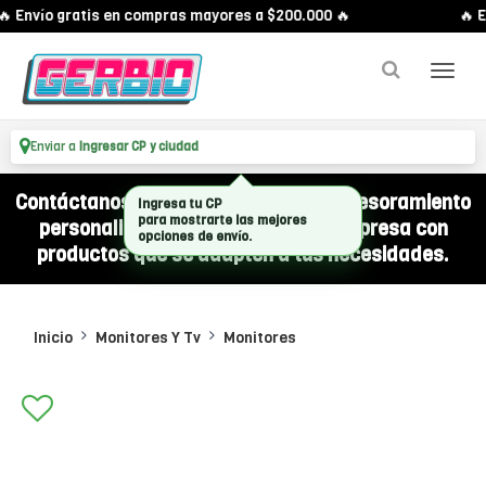
 Envío gratis en compras mayores a $200.000 🔥
🔥 E
Enviar a
Ingresar CP y ciudad
Contáctanos por WhatsApp y recibí asesoramiento
Ingresa tu CP
para mostrarte las mejores
personalizado para equipar a tu empresa con
opciones de envío.
productos que se adapten a tus necesidades.
Inicio
Monitores Y Tv
Monitores