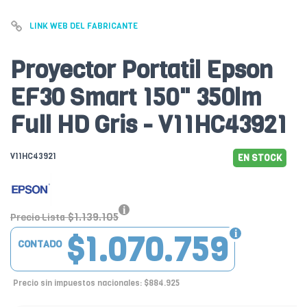
LINK WEB DEL FABRICANTE
Proyector Portatil Epson
EF30 Smart 150" 350lm
Full HD Gris - V11HC43921
V11HC43921
EN STOCK
$1.139.105
Precio Lista
$1.070.759
CONTADO
Precio sin impuestos nacionales: $884.925