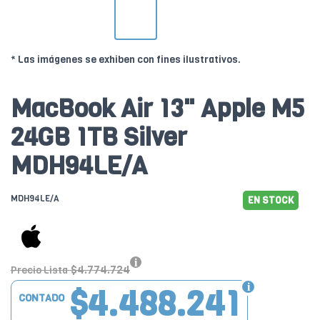
* Las imágenes se exhiben con fines ilustrativos.
MacBook Air 13" Apple M5
24GB 1TB Silver
MDH94LE/A
MDH94LE/A
EN STOCK
$4.774.724
Precio Lista
$4.488.241
CONTADO