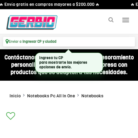
 Envío gratis en compras mayores a $200.000 🔥
🔥 E
Enviar a
Ingresar CP y ciudad
Contáctanos por WhatsApp y recibí asesoramiento
personalizado para equipar a tu empresa con
productos que se adapten a tus necesidades.
Inicio
Notebooks Pc All In One
Notebooks