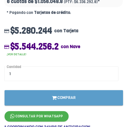
6 cuotas de
$1.056.048.8
*
(PTF:
$6.336.292.8)
* Pagando con
Tarjetas de crédito
.
$5.280.244
con Tarjeta
$5.544.256.2
con Nave
¡VER DETALLE!
Cantidad
COMPRAR
CONSULTAR POR WHATSAPP