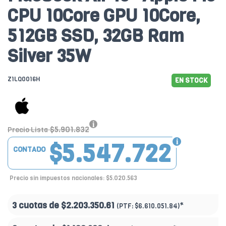
CPU 10Core GPU 10Core,
512GB SSD, 32GB Ram
Silver 35W
Z1LQ0016H
EN STOCK
$5.901.832
Precio Lista
$5.547.722
CONTADO
Precio sin impuestos nacionales: $5.020.563
3 cuotas de
$2.203.350.61
*
(PTF:
$6.610.051.84)