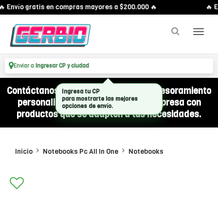
 Envío gratis en compras mayores a $200.000 🔥
🔥 E
Enviar a
Ingresar CP y ciudad
Contáctanos por WhatsApp y recibí asesoramiento
personalizado para equipar a tu empresa con
productos que se adapten a tus necesidades.
Inicio
Notebooks Pc All In One
Notebooks