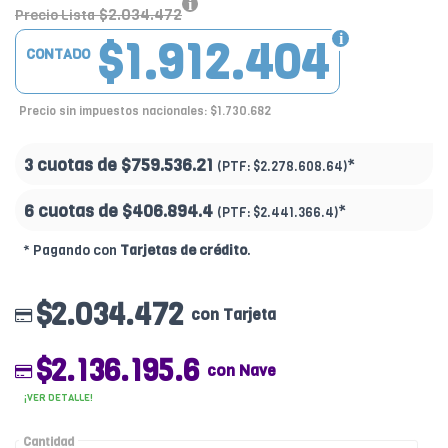
$2.034.472
Precio Lista
$1.912.404
CONTADO
Precio sin impuestos nacionales: $1.730.682
3 cuotas de
$759.536.21
*
(PTF:
$2.278.608.64)
6 cuotas de
$406.894.4
*
(PTF:
$2.441.366.4)
* Pagando con
Tarjetas de crédito
.
$2.034.472
con Tarjeta
$2.136.195.6
con Nave
¡VER DETALLE!
Cantidad