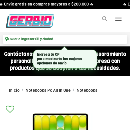
 Envío gratis en compras mayores a $200.000 🔥
🔥 En
Enviar a
Ingresar CP y ciudad
Contáctanos por WhatsApp y recibí asesoramiento
personalizado para equipar a tu empresa con
productos que se adapten a tus necesidades.
Inicio
Notebooks Pc All In One
Notebooks