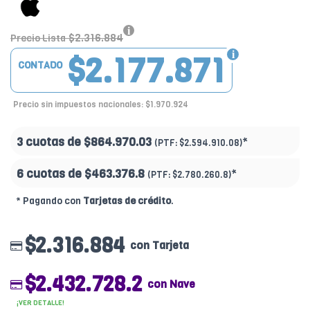
$2.316.884
Precio Lista
$2.177.871
CONTADO
Precio sin impuestos nacionales: $1.970.924
3 cuotas de
$864.970.03
*
(PTF:
$2.594.910.08)
6 cuotas de
$463.376.8
*
(PTF:
$2.780.260.8)
* Pagando con
Tarjetas de crédito
.
$2.316.884
con Tarjeta
$2.432.728.2
con Nave
¡VER DETALLE!