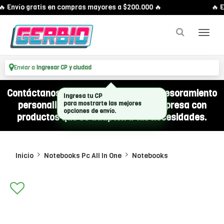
 Envío gratis en compras mayores a $200.000 🔥
🔥 En
Enviar a
Ingresar CP y ciudad
Contáctanos por WhatsApp y recibí asesoramiento
personalizado para equipar a tu empresa con
productos que se adapten a tus necesidades.
Inicio
Notebooks Pc All In One
Notebooks