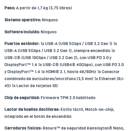
Peso:
A partir de 1,7 kg (3,75 libras)
Sistema operativo:
Ninguno
Software incluido:
Ninguno
Puertos estándar:
1x USB-A (USB 5Gbps / USB 3.2 Gen 1) 1x
USB-A (USB 5Gbps / USB 3.2 Gen 1), siempre encendido 1x
USB-C® (USB 10Gbps / USB 3.2 Gen 2), con USB PD 3.0 y
DisplayPort™ 1.4 1x USB-C® (USB4® 40Gbps), con USB PD 3.0
y DisplayPort™ 1.4 1x HDMI® 2.1, hasta 4K/60Hz 1x Conector
combinado de auriculares/micrófono (3,5 mm) 1x Ethernet (RJ-
45) 1x Lector de tarjetas SD
Chip de seguridad:
Firmware TPM 2.0 habilitado
Lector de huellas dactilares:
Estilo táctil, Match-on-chip,
integrado en el botón de encendido
Cerraduras físicas:
Ranura™ de seguridad Kensington® Nano,