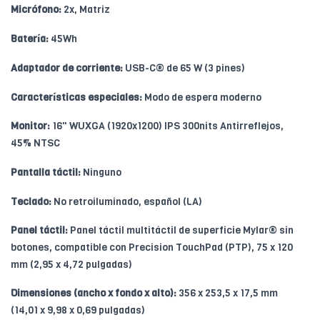
Micrófono:
2x, Matriz
Batería:
45Wh
Adaptador de corriente:
USB-C® de 65 W (3 pines)
Características especiales:
Modo de espera moderno
Monitor:
16" WUXGA (1920x1200) IPS 300nits Antirreflejos,
45% NTSC
Pantalla táctil:
Ninguno
Teclado:
No retroiluminado, español (LA)
Panel táctil:
Panel táctil multitáctil de superficie Mylar® sin
botones, compatible con Precision TouchPad (PTP), 75 x 120
mm (2,95 x 4,72 pulgadas)
Dimensiones (ancho x fondo x alto):
356 x 253,5 x 17,5 mm
(14,01 x 9,98 x 0,69 pulgadas)