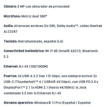
Cámara:
5 MP con obturador de privacidad
Micrófono:
Matriz dual 360°
Audio:
Altavoces estéreo (2x 2W), Dolby Audio™, códec Realtek
ALC3287
Teclado:
Retroiluminado, español (LA)
Conectividad inalámbrica:
Wi-Fi 6E (Intel® AX211), Bluetooth
5.3
Ethernet:
RJ-45 (100/1000M)
Puertos:
2x USB-A 3.2 Gen 1 (5 Gbps, uno siempre activo) 2x
USB-C (Thunderbolt™ 4 / USB4® 40 Gbps), con USB PD 3.0 y
DisplayPort™ 2.1 1x HDMI 2.1 (hasta 4K/60Hz) 1x Jack
combinado 3.5 mm 1x Ethernet RJ-45
Sistema operativo:
Windows® 11 Pro (Español / Español