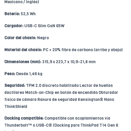
Mexicano / Inglés)
Batería:
52,5 Wh
Cargador:
USB-C Slim GaN 65W
Color del chasis:
Negro
Material del chasis:
PC + 20% fibra de carbono (arriba y abajo)
Dimensiones (mm):
315,9 x 223,7 x 10,9–21,8 mm
Peso:
Desde 1,46 kg
Seguridad:
TPM 2.0 discreto habilitado Lector de huellas
dactilares Match-on-Chip en botón de encendido Obturador
físico de cámara Ranura de seguridad Kensington® Nano
ThinkShield
Docking compatible:
Compatible con acoplamientos vía
Thunderbolt™ o USB-C® (Docking para ThinkPad T14 Gen 6