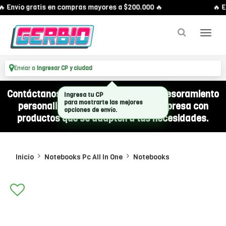
 Envío gratis en compras mayores a $200.000 🔥
🔥 En
Enviar a
Ingresar CP y ciudad
Contáctanos por WhatsApp y recibí asesoramiento
personalizado para equipar a tu empresa con
productos que se adapten a tus necesidades.
Inicio
Notebooks Pc All In One
Notebooks