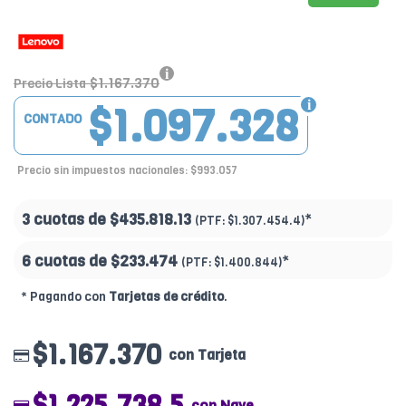
$1.167.370
Precio Lista
$1.097.328
CONTADO
Precio sin impuestos nacionales: $993.057
3 cuotas de
$435.818.13
*
(PTF:
$1.307.454.4)
6 cuotas de
$233.474
*
(PTF:
$1.400.844)
* Pagando con
Tarjetas de crédito
.
$1.167.370
con Tarjeta
$1.225.738.5
con Nave