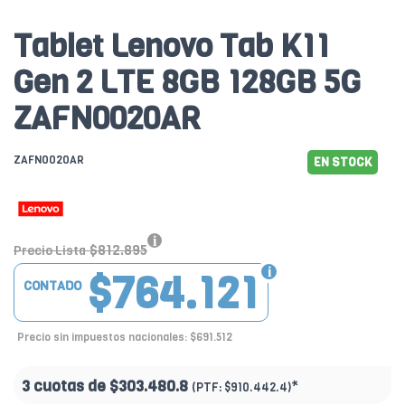
Tablet Lenovo Tab K11
Gen 2 LTE 8GB 128GB 5G
ZAFN0020AR
ZAFN0020AR
EN STOCK
$812.895
Precio Lista
$764.121
CONTADO
Precio sin impuestos nacionales: $691.512
3 cuotas de
$303.480.8
*
(PTF:
$910.442.4)