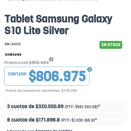
Tablet Samsung Galaxy
S10 Lite Silver
SM-X400
EN STOCK
$858.484
Precio Lista
$806.975
CONTADO
Precio sin impuestos nacionales: $730.294
3 cuotas de
$320.500.69
*
(PTF:
$961.502.08)
6 cuotas de
$171.696.8
*
(PTF:
$1.030.180.8)