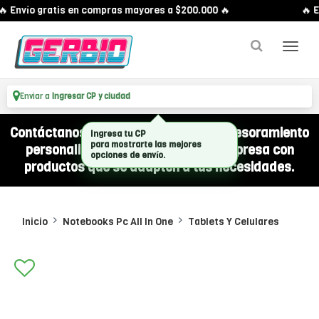
 Envío gratis en compras mayores a $200.000 🔥
🔥 E
Enviar a
Ingresar CP y ciudad
Contáctanos por WhatsApp y recibí asesoramiento
Ingresa tu CP
para mostrarte las mejores
personalizado para equipar a tu empresa con
opciones de envío.
productos que se adapten a tus necesidades.
Inicio
Notebooks Pc All In One
Tablets Y Celulares