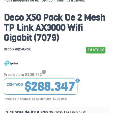
* Las imágenes se exhiben con fines ilustrativos.
Deco X50 Pack De 2 Mesh
TP Link AX3000 Wifi
Gigabit (7079)
DECO X50(2-PACK)
EN STOCK
$306.752
Precio Lista
$288.347
CONTADO
Precio sin impuestos nacionales: $260.948
3 cuotas de
$114.520.75
*
(PTF:
$343.562.24)