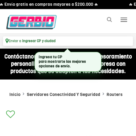
 Envío gratis en compras mayores a $200.000 🔥
🔥 E
Enviar a
Ingresar CP y ciudad
Contáctanos por WhatsApp y recibí asesoramiento
Ingresa tu CP
para mostrarte las mejores
personalizado para equipar a tu empresa con
opciones de envío.
productos que se adapten a tus necesidades.
Inicio
Servidores Conectividad Y Seguridad
Routers