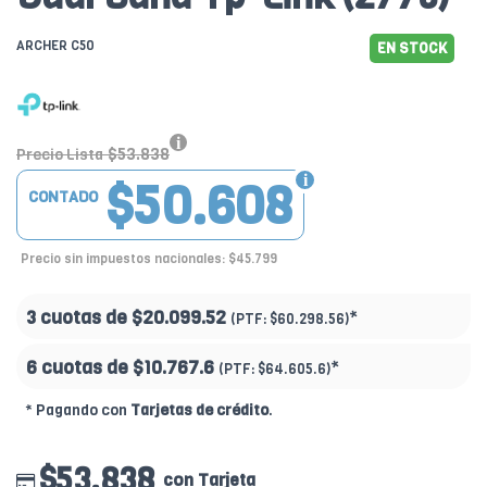
ARCHER C50
EN STOCK
$53.838
Precio Lista
$50.608
CONTADO
Precio sin impuestos nacionales: $45.799
3 cuotas de
$20.099.52
*
(PTF:
$60.298.56)
6 cuotas de
$10.767.6
*
(PTF:
$64.605.6)
* Pagando con
Tarjetas de crédito
.
$53.838
con Tarjeta